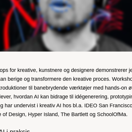
ops for kreative, kunstnere og designere demonstrerer j
kan berige og transformere den kreative proces. Works
troduktioner til banebrydende værktøjer med hands-on ø
ever, hvordan AI kan bidrage til idégenerering, prototyp
g har undervist i kreativ AI hos bl.a. IDEO San Francisc
e of Design, Hyper Island, The Bartlett og SchoolOfMa.
I i praksis