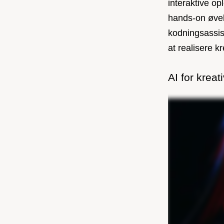
interaktive o
hands-on øvel
kodningsassist
at realisere kr
AI for kreat