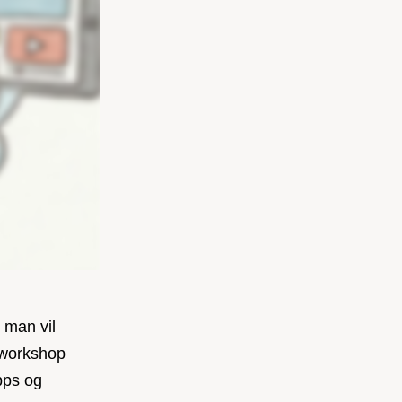
 man vil
 workshop
pps og