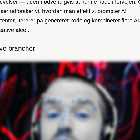
plevelser — uden nødvendigvis at kunne kode i forvejen
ser udforsker vi, hvordan man effektivt prompter AI-
enter, itererer på genereret kode og kombinerer flere AI
eative idéer.
ive brancher