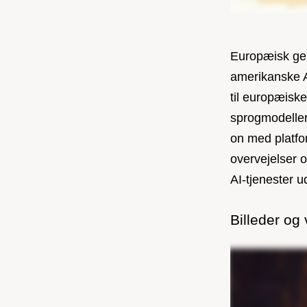
Europæisk gene
amerikanske A
til europæiske
sprogmodeller
on med platfo
overvejelser 
AI-tjenester 
Billeder og