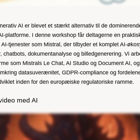
rativ AI er blevet et stærkt alternativ til de dominerend
I-platforme. I denne workshop får deltagerne en praktisk
 AI-tjenester som Mistral, der tilbyder et komplet AI-øk
, chatbots, dokumentanalyse og billedgenerering. Vi arb
rme som Mistrals Le Chat, AI Studio og Document AI, og
omkring datasuverænitet, GDPR-compliance og fordelene
udviklet inden for den europæiske regulatoriske ramme.
 video med AI