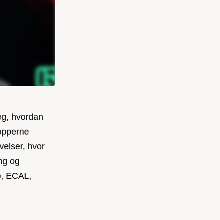
eg, hvordan
hopperne
velser, hvor
ing og
o, ECAL,