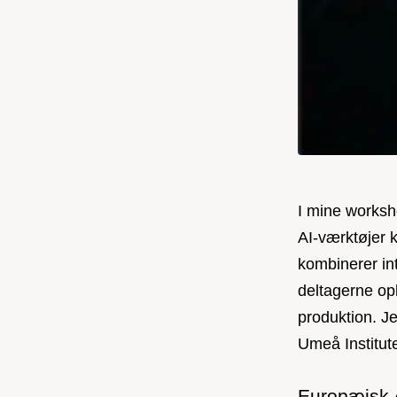
I mine worksh
AI-værktøjer 
kombinerer in
deltagerne opl
produktion. Je
Umeå Institut
Europæisk A