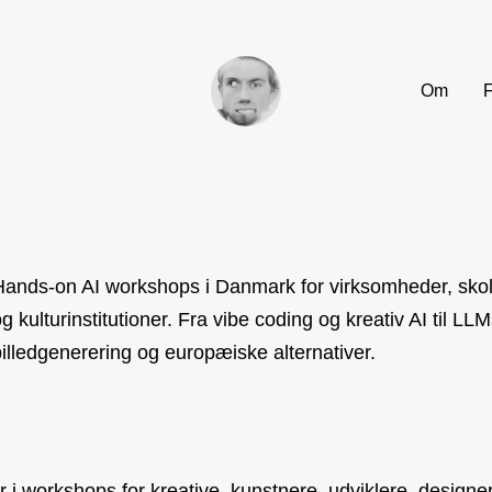
Om
Hands-on AI workshops i Danmark for virksomheder, sko
g kulturinstitutioner. Fra vibe coding og kreativ AI til LLM
billedgenerering og europæiske alternativer.
 i workshops for kreative, kunstnere, udviklere, designer