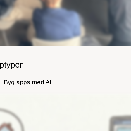
ptyper
g: Byg apps med AI