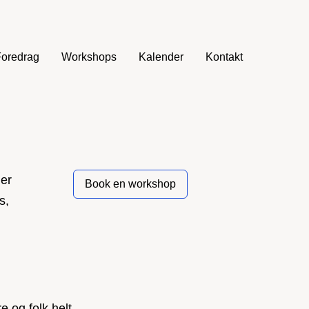
Foredrag
Workshops
Kalender
Kontakt
ler
Book en workshop
s,
e og folk helt